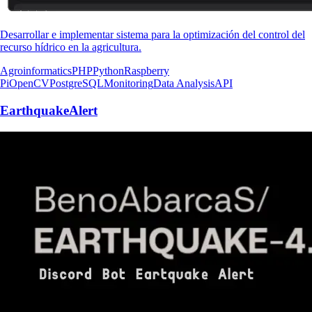
Desarrollar e implementar sistema para la optimización del control del
recurso hídrico en la agricultura.
Agroinformatics
PHP
Python
Raspberry
Pi
OpenCV
PostgreSQL
Monitoring
Data Analysis
API
EarthquakeAlert