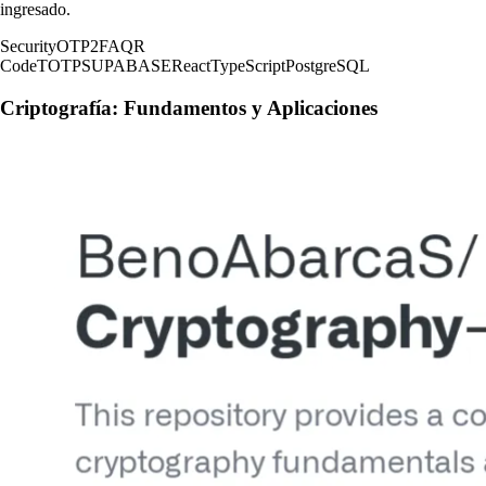
ingresado.
Security
OTP
2FA
QR
Code
TOTP
SUPABASE
React
TypeScript
PostgreSQL
Criptografía: Fundamentos y Aplicaciones