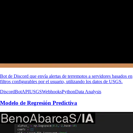
Bot de Discord que envía alertas de terremotos a servidores basados ​​en
filtros configurables por el usuario, utilizando los datos de USGS.
Discord
Bot
API
USGS
Webhooks
Python
Data Analysis
Modelo de Regresión Predictiva